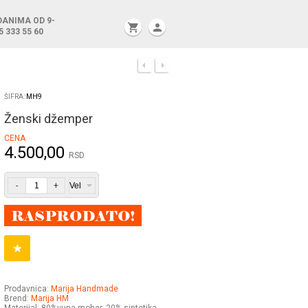
DANIMA OD 9-
shopping_cart
person
5 333 55 60
ŠIFRA:
MH9
Ženski džemper
CENA
4.500,00
RSD
-
+
Prodavnica:
Marija Handmade
Brend:
Marija HM