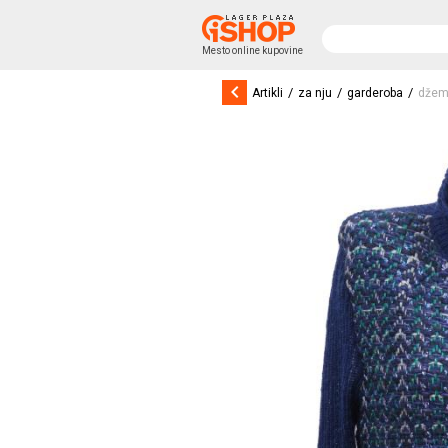
Mesto online kupovine
keyboard_arrow_left
/
/
/
Artikli
za nju
garderoba
džem