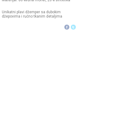
Materijal: 80%vuna moher, 20% sintetika
Unikatni plavi džemper sa dubokim
džepovima i ručno tkanim detaljima