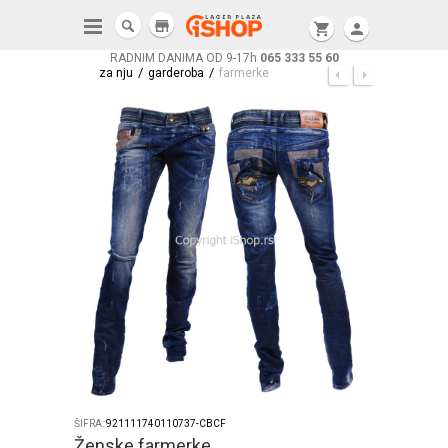
store
shopping_cart
person
RADNIM DANIMA OD 9-17h
065 333 55 60
/
/
za nju
garderoba
farmerke
ŠIFRA:
921111740110737-CBCF
Ženske farmerke