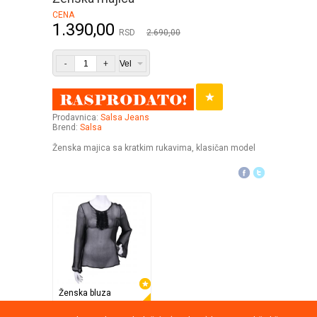
CENA
1.390,00
RSD
2.690,00
-
+
Prodavnica:
Salsa Jeans
Brend:
Salsa
Ženska majica sa kratkim rukavima, klasičan model
Ženska bluza
Equi
37%