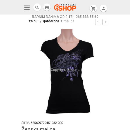
store
shopping_cart
person
RADNIM DANIMA OD 9-17h
065 333 55 60
/
/
za nju
garderoba
majica
ŠIFRA:
825609770151032-000
Ženska majica