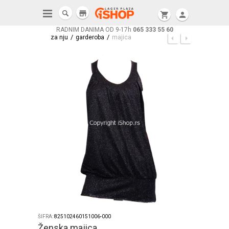
store
shopping_cart
person
RADNIM DANIMA OD 9-17h
065 333 55 60
/
/
za nju
garderoba
majica
ŠIFRA:
825102460151006-000
Ženska majica