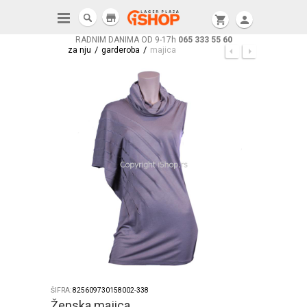
store
shopping_cart
person
RADNIM DANIMA OD 9-17h
065 333 55 60
/
/
za nju
garderoba
majica
ŠIFRA:
825609730158002-338
Ženska majica