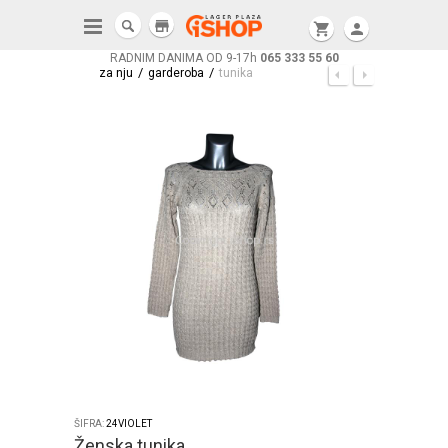
store
shopping_cart
person
RADNIM DANIMA OD 9-17h
065 333 55 60
/
/
za nju
garderoba
tunika
ŠIFRA:
24VIOLET
Ženska tunika