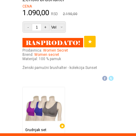
CENA
1.090,00
RSD
2.190,00
-
+
Prodavnica:
Women Secret
Brend:
Women secret
Materijal: 100 % pamuk
Ženski pamučni brushalter - kolekcija Sunset
Grudnjak set
TV Shop Direct Internat