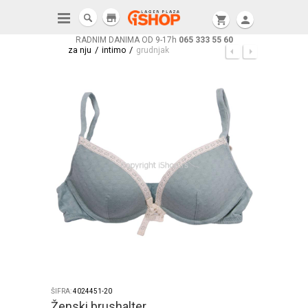
store
shopping_cart
person
RADNIM DANIMA OD 9-17h
065 333 55 60
/
/
za nju
intimo
grudnjak
ŠIFRA:
4024451-20
Ženski brushalter