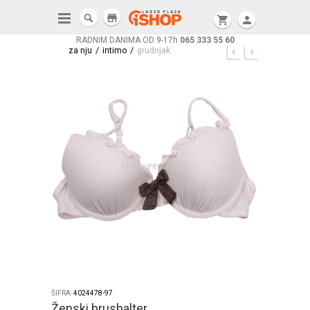
store
shopping_cart
person
RADNIM DANIMA OD 9-17h
065 333 55 60
/
/
za nju
intimo
grudnjak
ŠIFRA:
4024478-97
Ženski brushalter