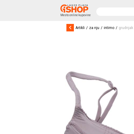
Mesto online kupovine
keyboard_arrow_left
/
/
/
Artikli
za nju
intimo
grudnjak