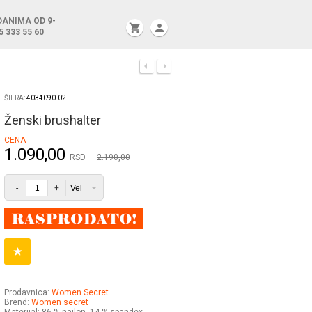
DANIMA OD 9-
shopping_cart
person
5 333 55 60
ŠIFRA:
4034090-02
Ženski brushalter
CENA
1.090,00
RSD
2.190,00
-
+
Prodavnica:
Women Secret
Brend:
Women secret