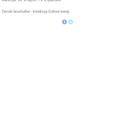
Materijal: 86 % najlon, 14 % spandex
Ženski brushalter - kolekcija Dotted sleep