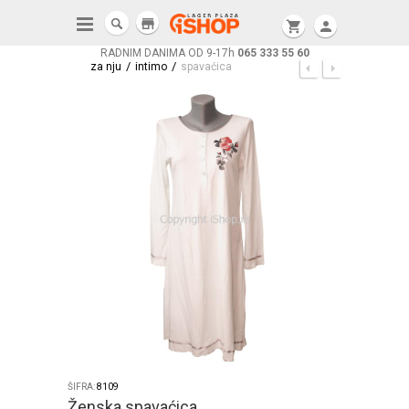
store
shopping_cart
person
RADNIM DANIMA OD 9-17h
065 333 55 60
/
/
za nju
intimo
spavaćica
ŠIFRA:
8109
Ženska spavaćica