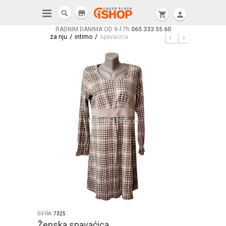
store
shopping_cart
person
RADNIM DANIMA OD 9-17h
065 333 55 60
/
/
za nju
intimo
spavaćica
ŠIFRA:
7325
Ženska spavaćica