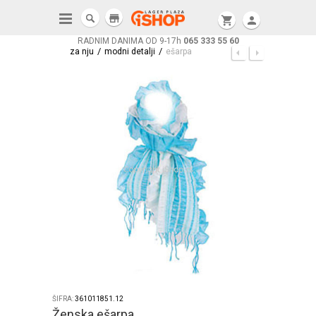
store
shopping_cart
person
RADNIM DANIMA OD 9-17h
065 333 55 60
/
/
za nju
modni detalji
ešarpa
ŠIFRA:
361011851.12
Ženska ešarpa