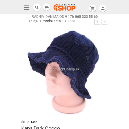
store
shopping_cart
person
RADNIM DANIMA OD 9-17h
065 333 55 60
/
/
za nju
modni detalji
kapa
ŠIFRA:
1383
Kapa Dark Cocco