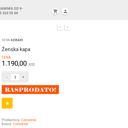
DANIMA OD 9-
shopping_cart
person
5 333 55 60
ŠIFRA:
4205449
Ženska kapa
CENA
1.190,00
RSD
-
+
Prodavnica:
Converse
Brend:
Converse