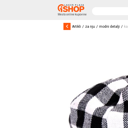
Mesto online kupovine
keyboard_arrow_left
/
/
/
Artikli
za nju
modni detalji
ka