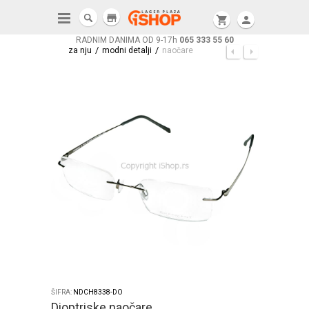
store
shopping_cart
person
RADNIM DANIMA OD 9-17h
065 333 55 60
/
/
za nju
modni detalji
naočare
ŠIFRA:
NDCH8338-DO
Dioptriske naočare