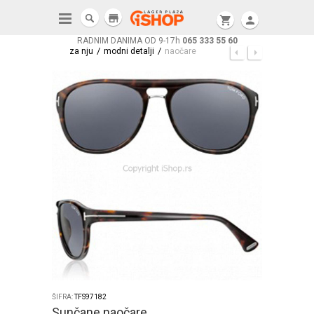
store
shopping_cart
person
RADNIM DANIMA OD 9-17h
065 333 55 60
/
/
za nju
modni detalji
naočare
ŠIFRA:
TFS97182
Sunčane naočare