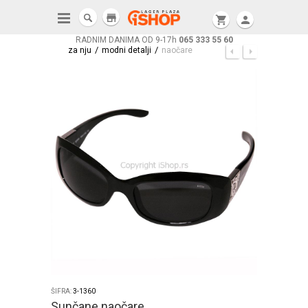
store
shopping_cart
person
RADNIM DANIMA OD 9-17h
065 333 55 60
/
/
za nju
modni detalji
naočare
ŠIFRA:
3-1360
Sunčane naočare