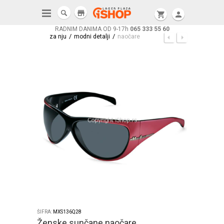
store
shopping_cart
person
RADNIM DANIMA OD 9-17h
065 333 55 60
/
/
za nju
modni detalji
naočare
ŠIFRA:
MXS136Q28
Ženske sunčane naočare