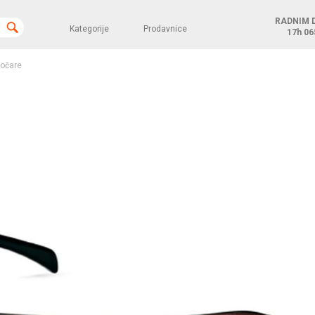
RADNIM 
Kategorije
Prodavnice
17h
06
očare