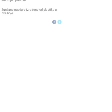
Materijal: plastika
Sunčane naočare izrađene od plastike u
dve boje