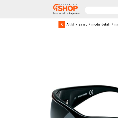
Mesto online kupovine
keyboard_arrow_left
/
/
/
Artikli
za nju
modni detalji
na