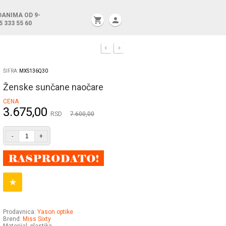
DANIMA OD 9-
shopping_cart
person
5 333 55 60
ŠIFRA:
MXS136Q30
Ženske sunčane naočare
CENA
3.675,00
RSD
7.600,00
-
+
Prodavnica:
Yason optike
Brend:
Miss Sixty