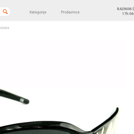
RADNIM 
Kategorije
Prodavnice
17h
06
očare