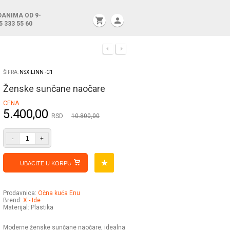
DANIMA OD 9-
shopping_cart
person
5 333 55 60
ŠIFRA:
NSXILINN -C1
Ženske sunčane naočare
CENA
5.400,00
RSD
10.800,00
-
+
UBACITE U KORPU
Prodavnica:
Očna kuća Enu
Brend:
X - Ide
Materijal: Plastika
Moderne ženske sunčane naočare, idealna