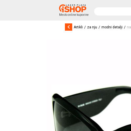
Mesto online kupovine
keyboard_arrow_left
/
/
/
Artikli
za nju
modni detalji
na