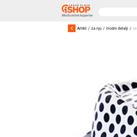
Mesto online kupovine
keyboard_arrow_left
/
/
/
Artikli
za nju
modni detalji
še