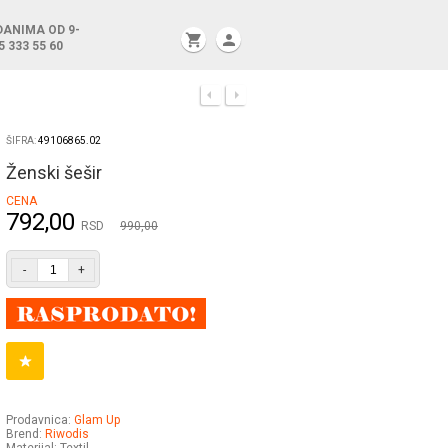
DANIMA OD 9-
shopping_cart
person
5 333 55 60
ŠIFRA:
49106865.02
Ženski šešir
CENA
792,00
RSD
990,00
-
+
Prodavnica:
Glam Up
Brend:
Riwodis