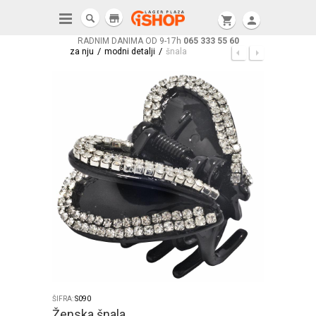
store
shopping_cart
person
RADNIM DANIMA OD 9-17h
065 333 55 60
/
/
za nju
modni detalji
šnala
ŠIFRA:
S090
Ženska šnala