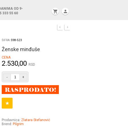
DANIMA OD 9-
shopping_cart
person
5 333 55 60
ŠIFRA:
598-523
Ženske minđuše
CENA
2.530,00
RSD
-
+
Prodavnica:
Zlatara Stefanović
Brend:
Pilgrim