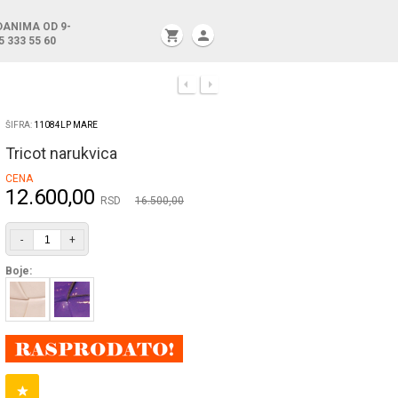
DANIMA OD 9-
shopping_cart
person
5 333 55 60
ŠIFRA:
11084LP MARE
Tricot narukvica
CENA
12.600,00
RSD
16.500,00
-
+
Boje: