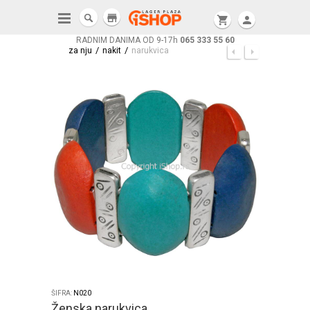
store
shopping_cart
person
RADNIM DANIMA OD 9-17h
065 333 55 60
/
/
za nju
nakit
narukvica
ŠIFRA:
N020
Ženska narukvica