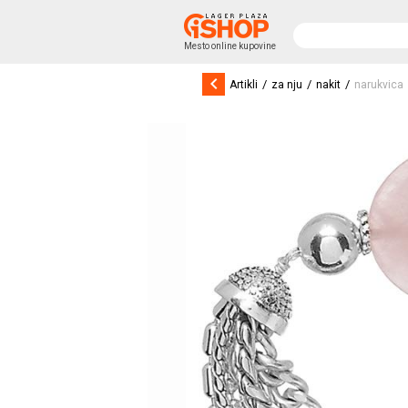
Mesto online kupovine
keyboard_arrow_left
/
/
/
Artikli
za nju
nakit
narukvica