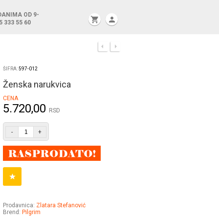
DANIMA OD 9-
shopping_cart
person
5 333 55 60
ŠIFRA:
597-012
Ženska narukvica
CENA
5.720,00
RSD
-
+
Prodavnica:
Zlatara Stefanović
Brend:
Pilgrim