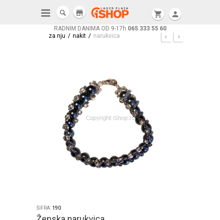
store
shopping_cart
person
RADNIM DANIMA OD 9-17h
065 333 55 60
/
/
za nju
nakit
narukvica
ŠIFRA:
190
Ženska narukvica