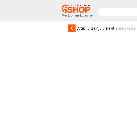
Mesto online kupovine
keyboard_arrow_left
/
/
/
Artikli
za nju
nakit
narukvica