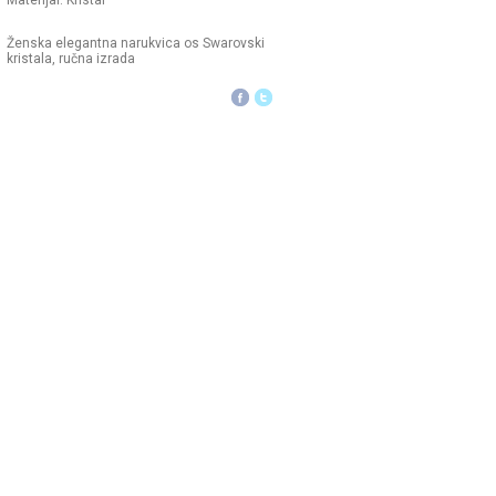
Materijal: Kristal
Ženska elegantna narukvica os Swarovski
kristala, ručna izrada