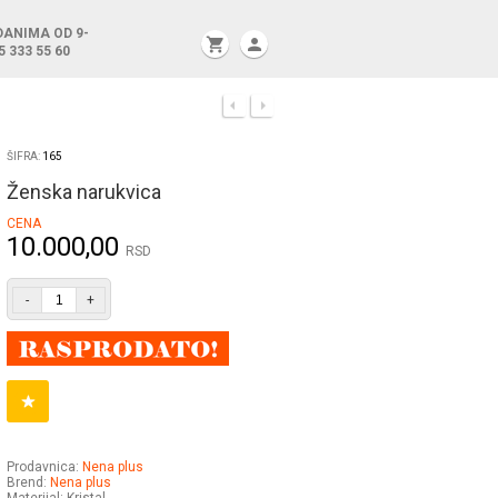
DANIMA OD 9-
shopping_cart
person
5 333 55 60
ŠIFRA:
165
Ženska narukvica
CENA
10.000,00
RSD
-
+
Prodavnica:
Nena plus
Brend:
Nena plus