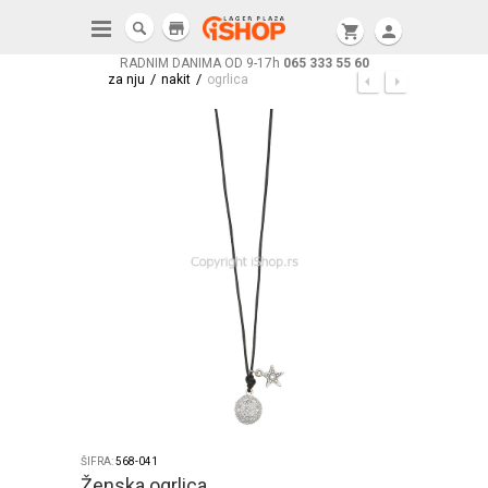
store
shopping_cart
person
RADNIM DANIMA OD 9-17h
065 333 55 60
/
/
za nju
nakit
ogrlica
ŠIFRA:
568-041
Ženska ogrlica