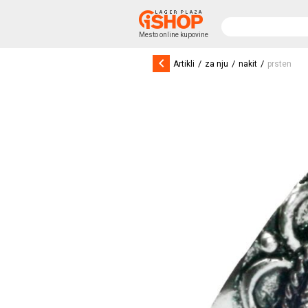
Mesto online kupovine
keyboard_arrow_left
/
/
/
Artikli
za nju
nakit
prsten