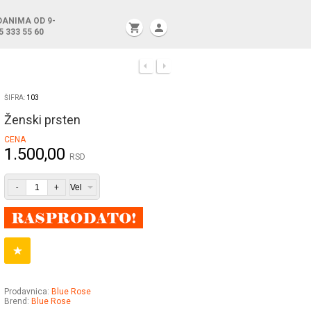
DANIMA OD 9-
shopping_cart
person
5 333 55 60
ŠIFRA:
103
Ženski prsten
CENA
1.500,00
RSD
-
+
Prodavnica:
Blue Rose
Brend:
Blue Rose