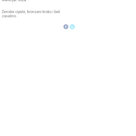
Materijal: koža
Ženske cipele, bronzani kroko i beli
cavalino