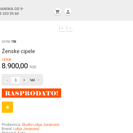
DANIMA OD 9-
shopping_cart
person
5 333 55 60
ŠIFRA:
TR8
Ženske cipele
CENA
8.900,00
RSD
-
+
Prodavnica:
Studio Lidija Jovanović
Brend:
Lidija Jovanović