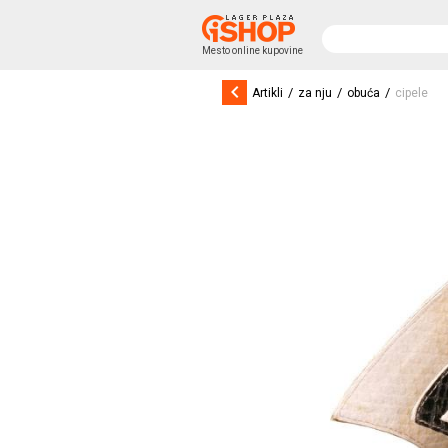
Mesto online kupovine
keyboard_arrow_left
/
/
/
Artikli
za nju
obuća
cipele