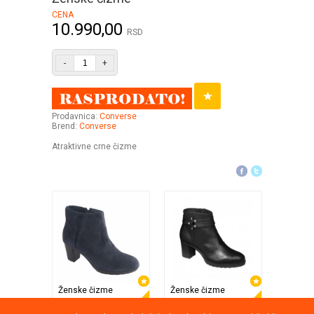
CENA
10.990,00
RSD
-
+
Prodavnica:
Converse
Brend:
Converse
Atraktivne crne čizme
Ženske čizme
Ženske čizme
Ženske
Scholl Obuća
Scholl Obuća
Opposit
41%
25%