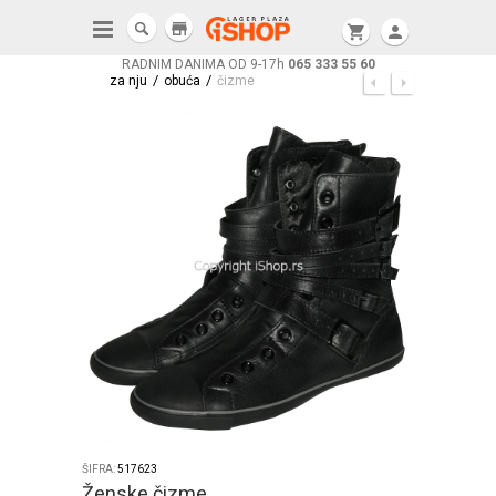
store
shopping_cart
person
RADNIM DANIMA OD 9-17h
065 333 55 60
/
/
za nju
obuća
čizme
ŠIFRA:
517623
Ženske čizme