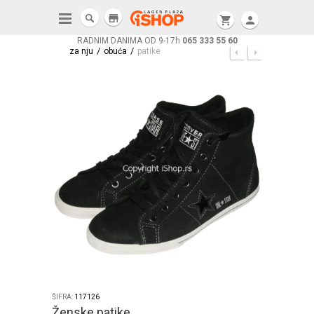
store
shopping_cart
person
RADNIM DANIMA OD 9-17h
065 333 55 60
/
/
za nju
obuća
patike
ŠIFRA:
117126
Ženske patike