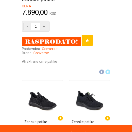
CENA
7.890,00
RSD
-
+
Prodavnica:
Converse
Brend:
Converse
Atraktivne crne patike
Ženske patike
Ženske patike
Ženske 
Opposite
Opposite
Opposit