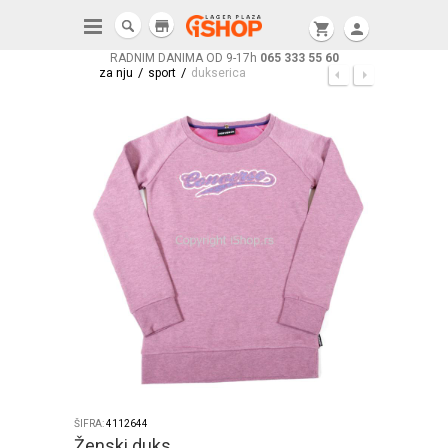
store
shopping_cart
person
RADNIM DANIMA OD 9-17h
065 333 55 60
/
/
za nju
sport
dukserica
ŠIFRA:
4112644
Ženski duks