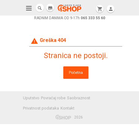
store
shopping_cart
person
RADNIM DANIMA OD 9-17h
065 333 55 60
warning
Greška 404
Stranica ne postoji.
Početna
Uputstvo
Povraćaj robe
Saobraznost
Privatnost podataka
Kontakt
2026