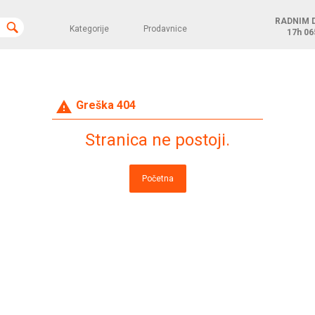
RADNIM 
Kategorije
Prodavnice
17h
06
warning
Greška 404
Stranica ne postoji.
Početna