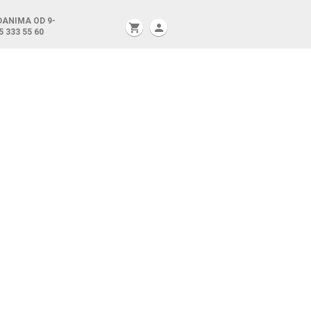
DANIMA OD 9-
shopping_cart
person
5 333 55 60