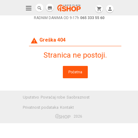
store
shopping_cart
person
RADNIM DANIMA OD 9-17h
065 333 55 60
warning
Greška 404
Stranica ne postoji.
Početna
Uputstvo
Povraćaj robe
Saobraznost
Privatnost podataka
Kontakt
2026