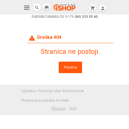
store
shopping_cart
person
RADNIM DANIMA OD 9-17h
065 333 55 60
warning
Greška 404
Stranica ne postoji.
Početna
Uputstvo
Povraćaj robe
Saobraznost
Privatnost podataka
Kontakt
2026