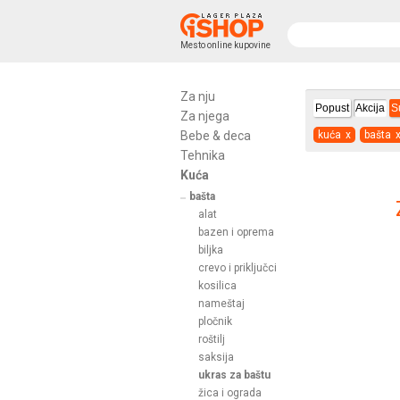
Mesto online kupovine
Za nju
Popust
Akcija
S
Za njega
Bebe & deca
kuća
x
bašta
Tehnika
Kuća
bašta
alat
bazen i oprema
biljka
crevo i priključci
kosilica
nameštaj
pločnik
roštilj
saksija
ukras za baštu
žica i ograda