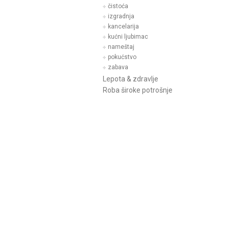
čistoća
izgradnja
kancelarija
kućni ljubimac
nameštaj
pokućstvo
zabava
Lepota & zdravlje
Roba široke potrošnje