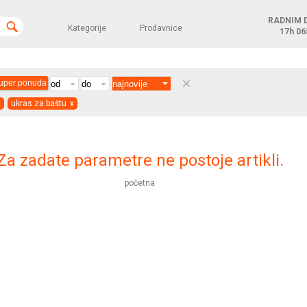
RADNIM 
Kategorije
Prodavnice
17h
06
clear
uper ponuda
x
ukras za baštu
x
Za zadate parametre ne postoje artikli.
početna