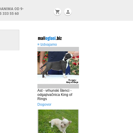
DANIMA OD 9-
shopping_cart
person
5 333 55 60