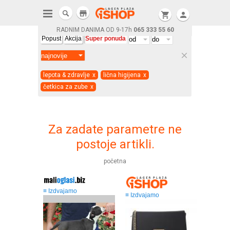
store
shopping_cart
person
RADNIM DANIMA OD 9-17h
065 333 55 60
Popust
Akcija
Super ponuda
clear
lepota & zdravlje
x
lična higijena
x
četkica za zube
x
Za zadate parametre ne
postoje artikli.
početna