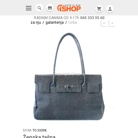
store
shopping_cart
person
RADNIM DANIMA OD 9-17h
065 333 55 60
/
/
za nju
galanterija
torba
ŠIFRA:
TO 3339K
Ženska tašna