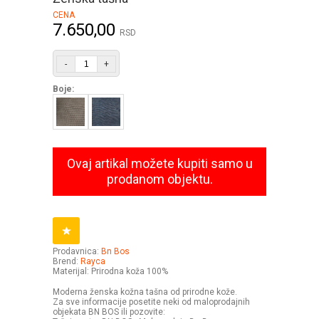
CENA
7.650,00
RSD
-
+
Boje:
Ovaj artikal možete kupiti samo u
prodanom objektu.
Prodavnica:
Bn Bos
Brend:
Rayca
Materijal: Prirodna koža 100%
Moderna ženska kožna tašna od prirodne kože.
Za sve informacije posetite neki od maloprodajnih
objekata BN BOS ili pozovite: