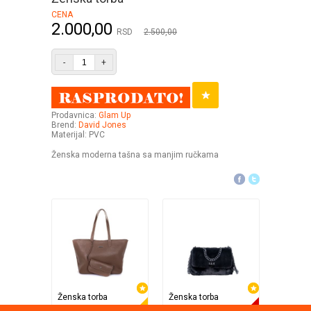
CENA
2.000,00
RSD
2.500,00
-
+
Prodavnica:
Glam Up
Brend:
David Jones
Materijal: PVC
Ženska moderna tašna sa manjim ručkama
Ženska torba
Ženska torba
Ženska 
Opposite
Opposite
Opposit