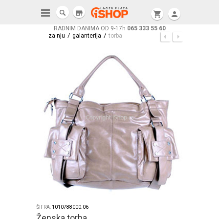
store
shopping_cart
person
RADNIM DANIMA OD 9-17h
065 333 55 60
/
/
za nju
galanterija
torba
ŠIFRA:
1010788000.06
Ženska torba