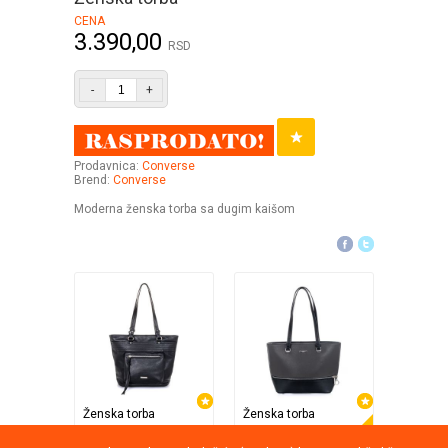
CENA
3.390,00
RSD
-
+
Prodavnica:
Converse
Brend:
Converse
Moderna ženska torba sa dugim kaišom
Ženska torba
Ženska torba
Ženska 
Opposite
Opposite
Opposit
33%