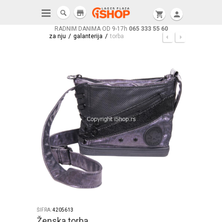
store
shopping_cart
person
RADNIM DANIMA OD 9-17h
065 333 55 60
/
/
za nju
galanterija
torba
ŠIFRA:
4205613
Ženska torba