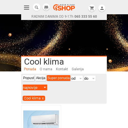
store
shopping_cart
person
RADNIM DANIMA OD 9-17h
065 333 55 60
Cool klima
Ponuda
O nama
Kontakt
Galerija
Popust
Akcija
Super ponuda
Cool klima
x