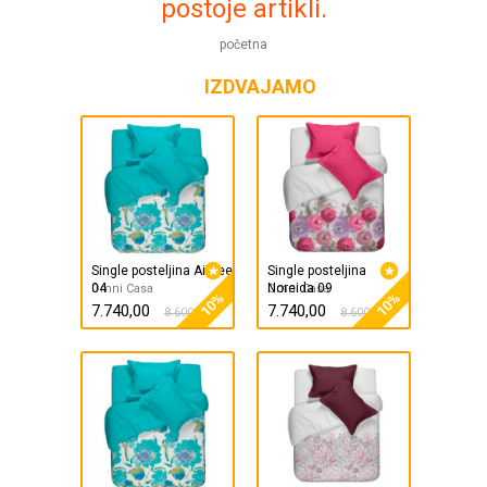
postoje artikli.
početna
IZDVAJAMO
Single posteljina Aimee
Single posteljina
04
Noreida 09
Omni Casa
Omni Casa
10%
10%
7.740,00
7.740,00
8.600,00
8.600,00