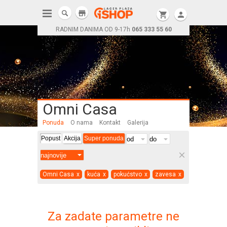
store
shopping_cart
person
RADNIM DANIMA OD 9-17h
065 333 55 60
Omni Casa
Ponuda
O nama
Kontakt
Galerija
Popust
Akcija
Super ponuda
clear
Omni Casa
x
kuća
x
pokućstvo
x
zavesa
x
Za zadate parametre ne