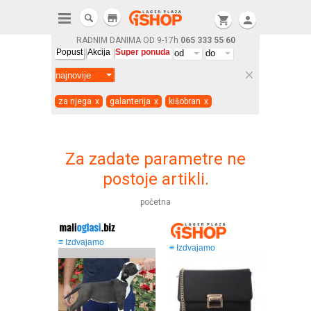
store
shopping_cart
person
RADNIM DANIMA OD 9-17h
065 333 55 60
Popust
Akcija
Super ponuda
clear
za njega
x
galanterija
x
kišobran
x
Za zadate parametre ne
postoje artikli.
početna