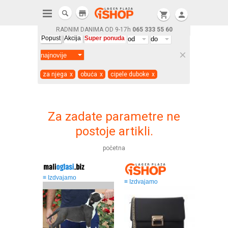
store
shopping_cart
person
RADNIM DANIMA OD 9-17h
065 333 55 60
Popust
Akcija
Super ponuda
clear
za njega
x
obuća
x
cipele duboke
x
Za zadate parametre ne
postoje artikli.
početna