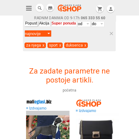
store
shopping_cart
person
RADNIM DANIMA OD 9-17h
065 333 55 60
Popust
Akcija
Super ponuda
clear
za njega
x
sport
x
dukserica
x
Za zadate parametre ne
postoje artikli.
početna