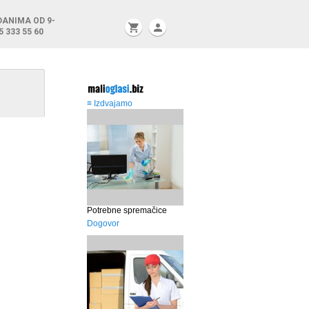
DANIMA OD 9-
shopping_cart
person
5 333 55 60