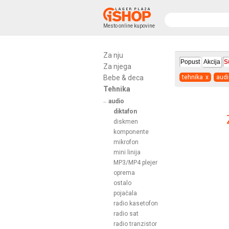
Mesto online kupovine
Za nju
Popust
Akcija
S
Za njega
Bebe & deca
tehnika
x
audi
Tehnika
audio
diktafon
diskmen
komponente
mikrofon
mini linija
MP3/MP4 plejer
oprema
ostalo
pojačala
radio kasetofon
radio sat
radio tranzistor