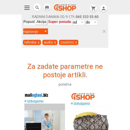
store
shopping_cart
person
RADNIM DANIMA OD 9-17h
065 333 55 60
Popust
Akcija
Super ponuda
clear
tehnika
x
audio
x
zvučnici
x
Za zadate parametre ne
postoje artikli.
početna